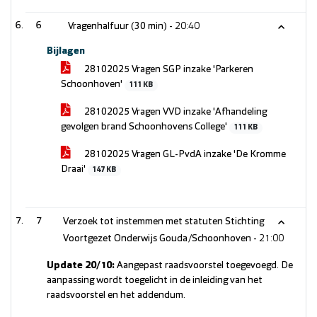
6
Vragenhalfuur (30 min) -
20:40
Bijlagen
28102025 Vragen SGP inzake 'Parkeren
Schoonhoven'
111 KB
28102025 Vragen VVD inzake 'Afhandeling
gevolgen brand Schoonhovens College'
111 KB
28102025 Vragen GL-PvdA inzake 'De Kromme
Draai'
147 KB
7
Verzoek tot instemmen met statuten Stichting
Voortgezet Onderwijs Gouda/Schoonhoven -
21:00
Update 20/10:
Aangepast raadsvoorstel toegevoegd. De
aanpassing wordt toegelicht in de inleiding van het
raadsvoorstel en het addendum.