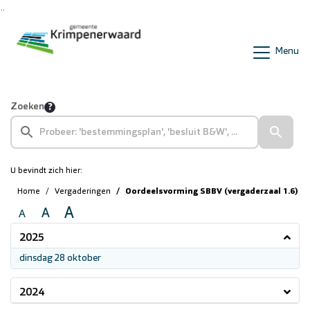
Ga naar de inhoud van deze pagina
Ga naar het zoeken
Ga naar het menu
Menu
Zoeken
U bevindt zich hier:
Home
Vergaderingen
Oordeelsvorming SBBV (vergaderzaal 1.6)
A
A
A
2025
2025
dinsdag 28 oktober
2024