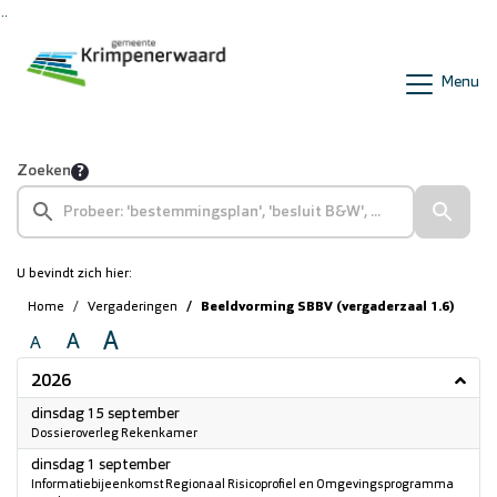
Ga naar de inhoud van deze pagina
Ga naar het zoeken
Ga naar het menu
Menu
Zoeken
U bevindt zich hier:
Home
Vergaderingen
Beeldvorming SBBV (vergaderzaal 1.6)
A
A
A
2026
2026
dinsdag 15 september
Dossieroverleg Rekenkamer
2026
dinsdag 1 september
Informatiebijeenkomst Regionaal Risicoprofiel en Omgevingsprogramma