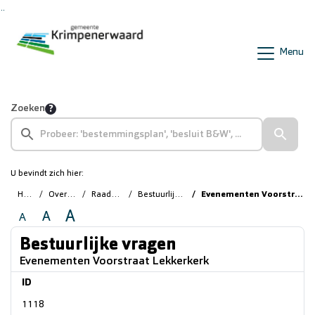
Ga naar de inhoud van deze pagina
Ga naar het zoeken
Ga naar het menu
Menu
Zoeken
U bevindt zich hier:
Home
Overzichten
Raadsvragen
Bestuurlijke vragen
Evenementen Voorstraat Lekkerkerk
A
A
A
Bestuurlijke vragen
Evenementen Voorstraat Lekkerkerk
ID
1118