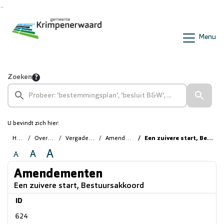
Ga naar de inhoud van deze pagina
Ga naar het zoeken
Ga naar het menu
Menu
Zoeken
U bevindt zich hier:
Home
Overzichten
Vergaderstukken
Amendementen
Een zuivere start, Bestuursakkoord
A
A
A
Amendementen
Een zuivere start, Bestuursakkoord
ID
624