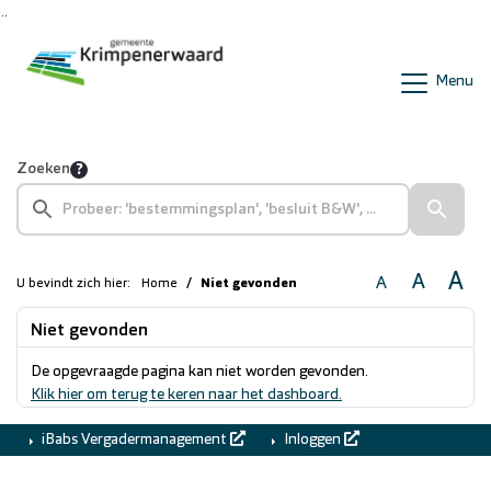
Ga naar de inhoud van deze pagina
Ga naar het zoeken
Ga naar het menu
Menu
Zoeken
A
A
A
U bevindt zich hier:
Home
Niet gevonden
Niet gevonden
De opgevraagde pagina kan niet worden gevonden.
Klik hier om terug te keren naar het dashboard.
iBabs Vergadermanagement
Inloggen