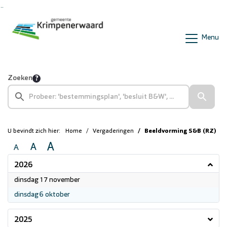
Ga naar de inhoud van deze pagina
Ga naar het zoeken
Ga naar het menu
Menu
Zoeken
U bevindt zich hier:
Home
Vergaderingen
Beeldvorming S&B (RZ)
A
A
A
2026
2026
dinsdag 17 november
2026
dinsdag 6 oktober
2025