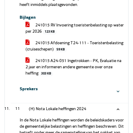
heeft inmiddels plaatsgevonden.
Bijlagen
241015 RV Invoering toeristenbelasting op water
per 2026
123 KB
241015 Afdoening T24-111 - Toeristenbelasting
(cruiseschepen)
59 KB
241015 A24-051 Ingetrokken - PK, Evaluatie na
2 jaar en informeren andere gemeente over onze
heffing
303 KB
Sprekers
11
(H) Nota Lokale heffingen 2024
In de Nota Lokale heffingen worden de beleidskaders voor
de gemeentelijke belastingen en heffingen beschreven. Dit
betreft onder meer de samenstelling van het pakket aan