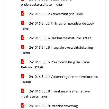
onderzoeksresultaten
43 KB
241015 BIJL 2 Verkeersanalyse
1 MB
241015 BIJL 3 Trillings- en geluidsonderzoek
4 MB
241015 BIJL 4 Haalbaarheidsstudie
608 KB
241015 BIJL 5 Integrale overzichtstekening
10 MB
241015 BIJL 6 Praatprent Brug De Kleine
Betuwe
674 KB
241015 BIJL 7 Verkenning alternatieve locaties
978 KB
241015 BIJL 8 Inventarisatie alternatieve
maatregelen
2 MB
241015 BIJL 9 Participatieverslag