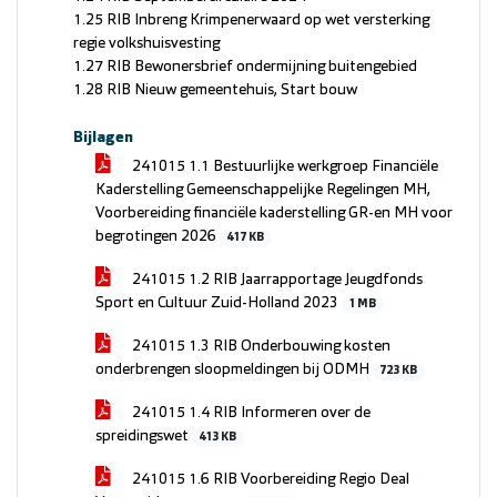
1.25 RIB Inbreng Krimpenerwaard op wet versterking
regie volkshuisvesting
1.27 RIB Bewonersbrief ondermijning buitengebied
1.28 RIB Nieuw gemeentehuis, Start bouw
Bijlagen
241015 1.1 Bestuurlijke werkgroep Financiële
Kaderstelling Gemeenschappelijke Regelingen MH,
Voorbereiding financiële kaderstelling GR-en MH voor
begrotingen 2026
417 KB
241015 1.2 RIB Jaarrapportage Jeugdfonds
Sport en Cultuur Zuid-Holland 2023
1 MB
241015 1.3 RIB Onderbouwing kosten
onderbrengen sloopmeldingen bij ODMH
723 KB
241015 1.4 RIB Informeren over de
spreidingswet
413 KB
241015 1.6 RIB Voorbereiding Regio Deal