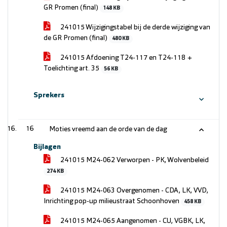
GR Promen (final)
148 KB
241015 Wijzigingstabel bij de derde wijziging van
de GR Promen (final)
480 KB
241015 Afdoening T24-117 en T24-118 +
Toelichting art. 35
56 KB
Sprekers
16
Moties vreemd aan de orde van de dag
Bijlagen
241015 M24-062 Verworpen - PK, Wolvenbeleid
274 KB
241015 M24-063 Overgenomen - CDA, LK, VVD,
Inrichting pop-up milieustraat Schoonhoven
458 KB
241015 M24-065 Aangenomen - CU, VGBK, LK,