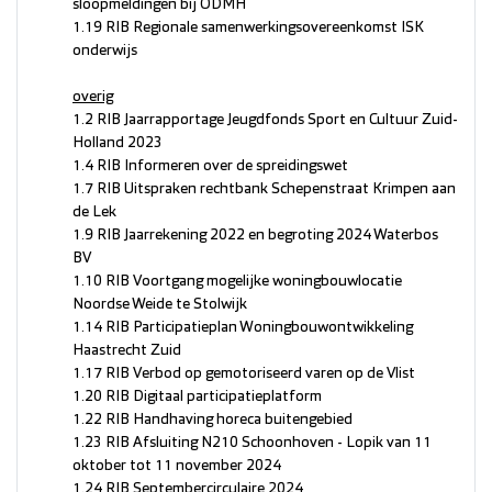
sloopmeldingen bij ODMH
1.19 RIB Regionale samenwerkingsovereenkomst ISK
onderwijs
overig
1.2 RIB Jaarrapportage Jeugdfonds Sport en Cultuur Zuid-
Holland 2023
1.4 RIB Informeren over de spreidingswet
1.7 RIB Uitspraken rechtbank Schepenstraat Krimpen aan
de Lek
1.9 RIB Jaarrekening 2022 en begroting 2024 Waterbos
BV
1.10 RIB Voortgang mogelijke woningbouwlocatie
Noordse Weide te Stolwijk
1.14 RIB Participatieplan Woningbouwontwikkeling
Haastrecht Zuid
1.17 RIB Verbod op gemotoriseerd varen op de Vlist
1.20 RIB Digitaal participatieplatform
1.22 RIB Handhaving horeca buitengebied
1.23 RIB Afsluiting N210 Schoonhoven - Lopik van 11
oktober tot 11 november 2024
1.24 RIB Septembercirculaire 2024