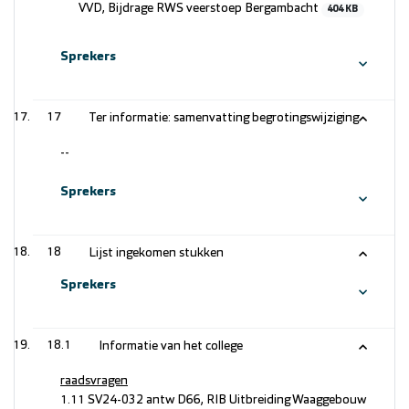
VVD, Bijdrage RWS veerstoep Bergambacht
404 KB
Sprekers
17
Ter informatie: samenvatting begrotingswijziging
--
Sprekers
18
Lijst ingekomen stukken
Sprekers
18.1
Informatie van het college
raadsvragen
1.11 SV24-032 antw D66, RIB Uitbreiding Waaggebouw