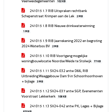
Veenweidegemeenten
102 KB
241015 1.7 RIB Uitspraken rechtbank
Schepenstraat Krimpen aan de Lek
2 MB
241015 1.8 RIB Nieuwe drinkwaterwinning
1 MB
241015 1.9 RIB Jaarrekening 2022 en begroting
2024 Waterbos BV
2 MB
241015 1.10 RIB Voortgang mogelijke
woningbouwlocatie Noordse Weide te Stolwijk
77 KB
241015 1.11 SV24-032 antw D66, RIB
Uitbreiding Waaggebouw Dam 9 in Schoonhoonhoven
+ bijlage
3 MB
241015 1.12 SV24-037 antw SGP, Evenementen
Voorstraat Lekkerkerk
108 KB
241015 1.13 SV24-042 antw PK, Leges + Bijlage
870 KB