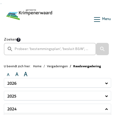
Ga naar de inhoud van deze pagina
Ga naar het zoeken
Ga naar het menu
Menu
Zoeken
U bevindt zich hier:
Home
Vergaderingen
Raadsvergadering
A
A
A
2026
2025
2024