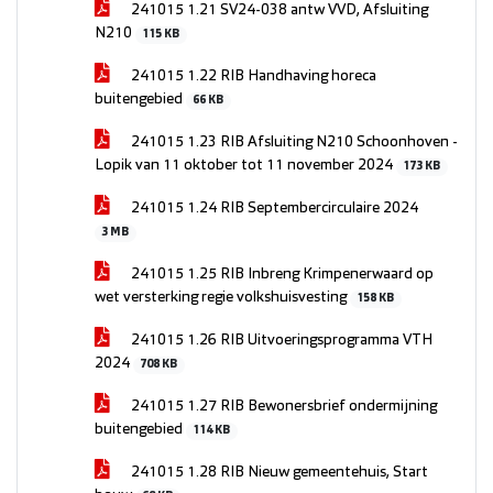
241015 1.21 SV24-038 antw VVD, Afsluiting
N210
115 KB
241015 1.22 RIB Handhaving horeca
buitengebied
66 KB
241015 1.23 RIB Afsluiting N210 Schoonhoven -
Lopik van 11 oktober tot 11 november 2024
173 KB
241015 1.24 RIB Septembercirculaire 2024
3 MB
241015 1.25 RIB Inbreng Krimpenerwaard op
wet versterking regie volkshuisvesting
158 KB
241015 1.26 RIB Uitvoeringsprogramma VTH
2024
708 KB
241015 1.27 RIB Bewonersbrief ondermijning
buitengebied
114 KB
241015 1.28 RIB Nieuw gemeentehuis, Start