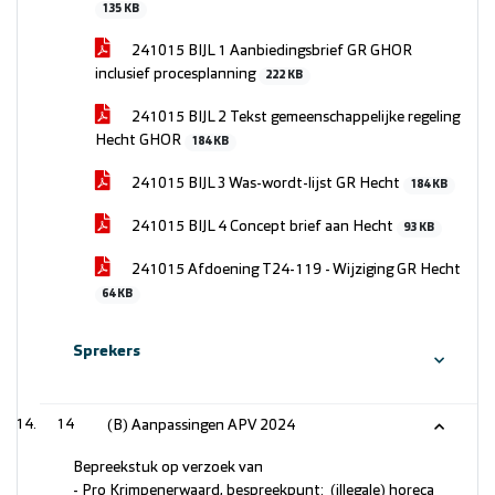
135 KB
241015 BIJL 1 Aanbiedingsbrief GR GHOR
inclusief procesplanning
222 KB
241015 BIJL 2 Tekst gemeenschappelijke regeling
Hecht GHOR
184 KB
241015 BIJL 3 Was-wordt-lijst GR Hecht
184 KB
241015 BIJL 4 Concept brief aan Hecht
93 KB
241015 Afdoening T24-119 - Wijziging GR Hecht
64 KB
Sprekers
14
(B) Aanpassingen APV 2024
Bepreekstuk op verzoek van
- Pro Krimpenerwaard, bespreekpunt: (illegale) horeca