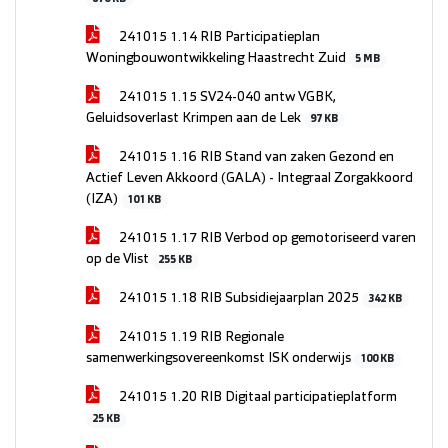
241015 1.14 RIB Participatieplan
Woningbouwontwikkeling Haastrecht Zuid
5 MB
241015 1.15 SV24-040 antw VGBK,
Geluidsoverlast Krimpen aan de Lek
97 KB
241015 1.16 RIB Stand van zaken Gezond en
Actief Leven Akkoord (GALA) - Integraal Zorgakkoord
(IZA)
101 KB
241015 1.17 RIB Verbod op gemotoriseerd varen
op de Vlist
255 KB
241015 1.18 RIB Subsidiejaarplan 2025
342 KB
241015 1.19 RIB Regionale
samenwerkingsovereenkomst ISK onderwijs
100 KB
241015 1.20 RIB Digitaal participatieplatform
25 KB