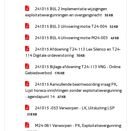
241015 BIJL 2 Implementatie wijzigingen
exploitatievergunningen en overgangsrecht
55 KB
241015 BIJL 3 Uitvoering motie T24-004
52 KB
241015 BIJL 4 Uitvoering motie M24-003
43 KB
241015 Afdoening T24-113 Lex Silenco en T24-
114 Digitale ordeverstoring
70 KB
241015 Bijlage afdoening T24-113 VNG - Online
Gebiedsverbod
176 KB
241015 Aanvullende beantwoording vraag PK,
Lijst horeca-inrichtingen zonder exploitatievergunning
- agendapunt 14
47 KB
241015 -053 Verworpen - LK, Uitsluiting LSP
318 KB
M24-061 Verworpen - PK, Exploitatievergunning