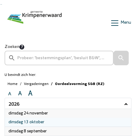
Ga naar de inhoud van deze pagina
Ga naar het zoeken
Ga naar het menu
Menu
Zoeken
U bevindt zich hier:
Home
Vergaderingen
Oordeelsvorming S&B (RZ)
A
A
A
2026
2026
dinsdag 24 november
2026
dinsdag 13 oktober
2026
dinsdag 8 september