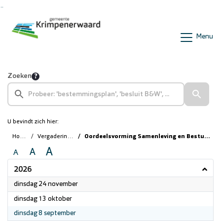
Ga naar de inhoud van deze pagina
Ga naar het zoeken
Ga naar het menu
Menu
Zoeken
U bevindt zich hier:
Home
Vergaderingen
Oordeelsvorming Samenleving en Bestuur (RZ)
A
A
A
2026
2026
dinsdag 24 november
2026
dinsdag 13 oktober
2026
dinsdag 8 september