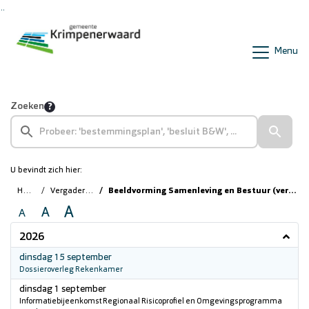
Ga naar de inhoud van deze pagina
Ga naar het zoeken
Ga naar het menu
Menu
Zoeken
U bevindt zich hier:
Home
Vergaderingen
Beeldvorming Samenleving en Bestuur (vergaderzaal 1.6)
A
A
A
2026
2026
dinsdag 15 september
Dossieroverleg Rekenkamer
2026
dinsdag 1 september
Informatiebijeenkomst Regionaal Risicoprofiel en Omgevingsprogramma