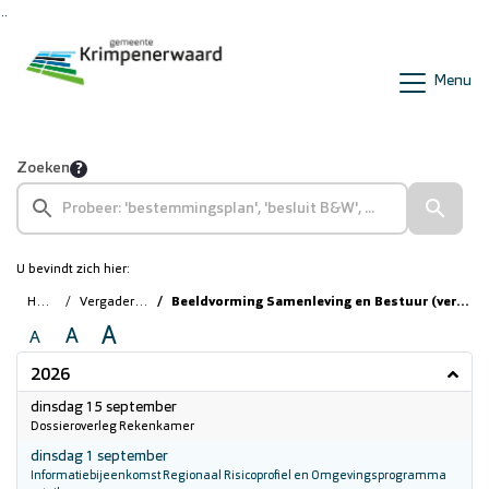
Ga naar de inhoud van deze pagina
Ga naar het zoeken
Ga naar het menu
Menu
Zoeken
U bevindt zich hier:
Home
Vergaderingen
Beeldvorming Samenleving en Bestuur (vergaderzaal 1.6)
A
A
A
2026
2026
dinsdag 15 september
Dossieroverleg Rekenkamer
2026
dinsdag 1 september
Informatiebijeenkomst Regionaal Risicoprofiel en Omgevingsprogramma