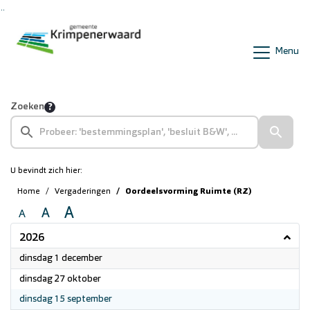
Ga naar de inhoud van deze pagina
Ga naar het zoeken
Ga naar het menu
Menu
Zoeken
U bevindt zich hier:
Home
Vergaderingen
Oordeelsvorming Ruimte (RZ)
A
A
A
2026
2026
dinsdag 1 december
2026
dinsdag 27 oktober
2026
dinsdag 15 september