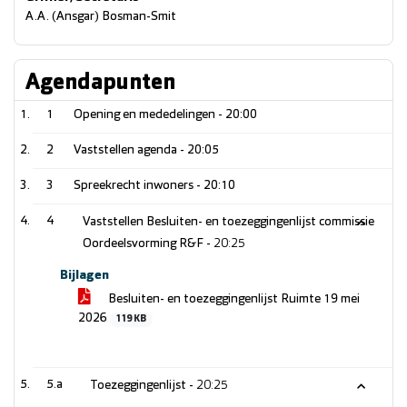
A.A. (Ansgar) Bosman-Smit
Agendapunten
1
Opening en mededelingen -
20:00
2
Vaststellen agenda -
20:05
3
Spreekrecht inwoners -
20:10
4
Vaststellen Besluiten- en toezeggingenlijst commissie
Oordeelsvorming R&F -
20:25
Bijlagen
Besluiten- en toezeggingenlijst Ruimte 19 mei
2026
119 KB
5.a
Toezeggingenlijst -
20:25