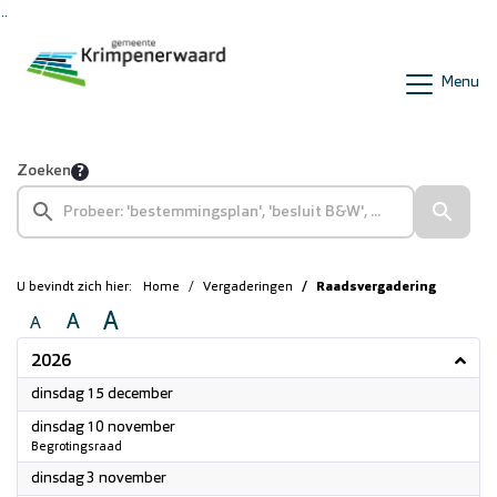
Ga naar de inhoud van deze pagina
Ga naar het zoeken
Ga naar het menu
Menu
Zoeken
U bevindt zich hier:
Home
Vergaderingen
Raadsvergadering
A
A
A
2026
2026
dinsdag 15 december
2026
dinsdag 10 november
Begrotingsraad
2026
dinsdag 3 november