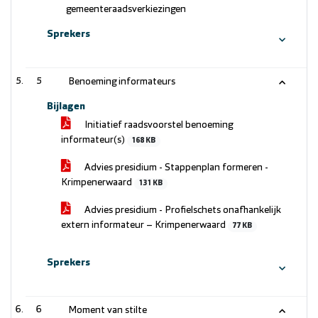
gemeenteraadsverkiezingen
Sprekers
5
Benoeming informateurs
Bijlagen
Initiatief raadsvoorstel benoeming
informateur(s)
168 KB
Advies presidium - Stappenplan formeren -
Krimpenerwaard
131 KB
Advies presidium - Profielschets onafhankelijk
extern informateur – Krimpenerwaard
77 KB
Sprekers
6
Moment van stilte