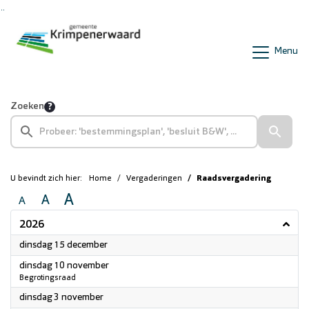
Ga naar de inhoud van deze pagina
Ga naar het zoeken
Ga naar het menu
Menu
Zoeken
U bevindt zich hier:
Home
Vergaderingen
Raadsvergadering
A
A
A
2026
2026
dinsdag 15 december
2026
dinsdag 10 november
Begrotingsraad
2026
dinsdag 3 november