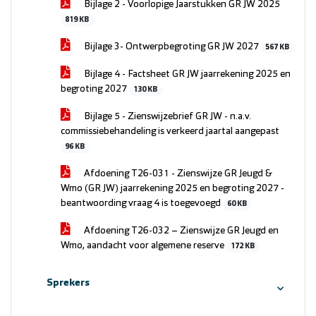
Bijlage 2 - Voorlopige Jaarstukken GR JW 2025
819 KB
Bijlage 3- Ontwerpbegroting GR JW 2027
567 KB
Bijlage 4 - Factsheet GR JW jaarrekening 2025 en
begroting 2027
130 KB
Bijlage 5 - Zienswijzebrief GR JW - n.a.v.
commissiebehandeling is verkeerd jaartal aangepast
96 KB
Afdoening T26-031 - Zienswijze GR Jeugd &
Wmo (GR JW) jaarrekening 2025 en begroting 2027 -
beantwoording vraag 4 is toegevoegd
60 KB
Afdoening T26-032 – Zienswijze GR Jeugd en
Wmo, aandacht voor algemene reserve
172 KB
Sprekers