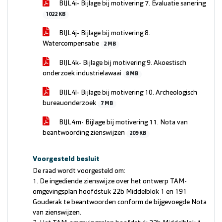
BIJL4i- Bijlage bij motivering 7. Evaluatie sanering
1022 KB
BIJL4j- Bijlage bij motivering 8.
Watercompensatie
2 MB
BIJL4k- Bijlage bij motivering 9. Akoestisch
onderzoek industrielawaai
8 MB
BIJL4l- Bijlage bij motivering 10. Archeologisch
bureauonderzoek
7 MB
BIJL4m- Bijlage bij motivering 11. Nota van
beantwoording zienswijzen
209 KB
Voorgesteld besluit
De raad wordt voorgesteld om:
1. De ingediende zienswijze over het ontwerp TAM-
omgevingsplan hoofdstuk 22b Middelblok 1 en 191
Gouderak te beantwoorden conform de bijgevoegde Nota
van zienswijzen.