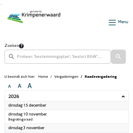
Ga naar de inhoud van deze pagina
Ga naar het zoeken
Ga naar het menu
Menu
Zoeken
U bevindt zich hier:
Home
Vergaderingen
Raadsvergadering
A
A
A
2026
2026
dinsdag 15 december
2026
dinsdag 10 november
Begrotingsraad
2026
dinsdag 3 november