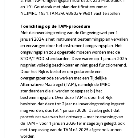
2. Het TAM-omgevingsplan hoofdstuk 22b Middelblok 1
en 191 Gouderak met planidentificatienummer
NL.IMRO.1931.TAM2404BG024-VG01 vast te stellen
Toelichting op de TAM-procedure
Met de inwerkingtreding van de Omgevingswet per 1
januari 2024 is het instrument bestemmingsplan vervallen
en vervangen door het instrument omgevingsplan. Het
omgevingsplan zou opgesteld moeten worden met de
STOP/TPOD-standaarden. Deze waren op 1 januari 2024
nog niet volledig beschikbaar en niet goed functionerend.
Door het Rijk is besloten om gedurende een
overgangsperiode te werken met een Tijdelijke
Alternatieve Maatregel (TAM), namelijk de IMRO-
standaarden die al werden toegepast bij het
bestemmingsplan. Over deze TAM is door het Rijk
besloten dat deze tot 2 jaar na inwerkingtreding ingezet
mag worden, dus tot 1 januari 2026. Daarbij geldt dat
procedures waarvan het ontwerp – met toepassing van
de TAM – voor 1 januari 2026 ter inzage zijn gelegd, ook
met toepassing van de TAM ná 2025 afgerond kunnen
worden.