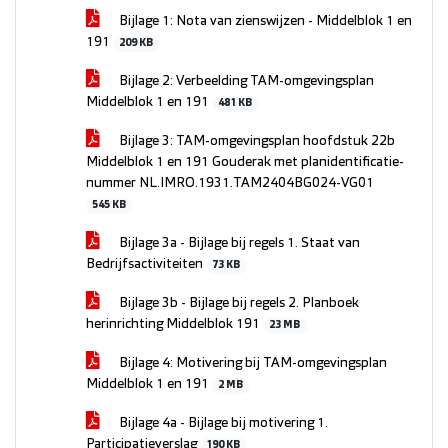
Bijlage 1: Nota van zienswijzen - Middelblok 1 en
191
209 KB
Bijlage 2: Verbeelding TAM-omgevingsplan
Middelblok 1 en 191
481 KB
Bijlage 3: TAM-omgevingsplan hoofdstuk 22b
Middelblok 1 en 191 Gouderak met planidentificatie-
nummer NL.IMRO.1931.TAM2404BG024-VG01
545 KB
Bijlage 3a - Bijlage bij regels 1. Staat van
Bedrijfsactiviteiten
73 KB
Bijlage 3b - Bijlage bij regels 2. Planboek
herinrichting Middelblok 191
23 MB
Bijlage 4: Motivering bij TAM-omgevingsplan
Middelblok 1 en 191
2 MB
Bijlage 4a - Bijlage bij motivering 1.
Participatieverslag
190 KB