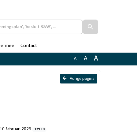
doe mee
Contact
A
A
A
Vorige pagina
 10 februari 2026
129 KB