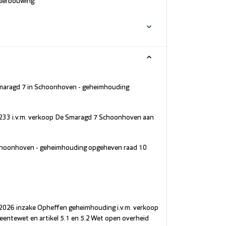
nderbouwing.
Smaragd 7 in Schoonhoven - geheimhouding
.233 i.v.m. verkoop De Smaragd 7 Schoonhoven aan
choonhoven - geheimhouding opgeheven raad 10
2026​ inzake ​Opheffen geheimhouding i.v.m. verkoop
eentewet en artikel 5.1 en 5.2 Wet open overheid