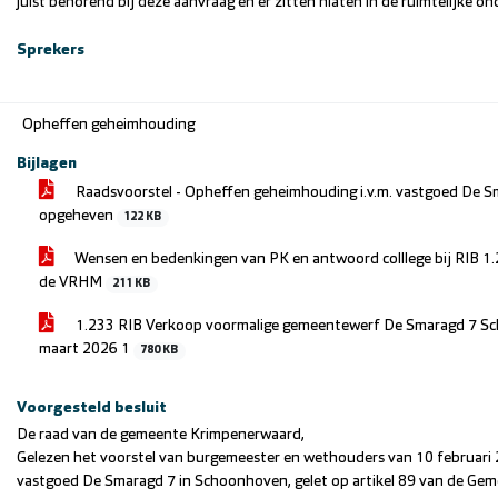
juist behorend bij deze aanvraag en er zitten hiaten in de ruimtelijke o
Sprekers
Opheffen geheimhouding
Bijlagen
Raadsvoorstel - Opheffen geheimhouding i.v.m. vastgoed De 
opgeheven
122 KB
Wensen en bedenkingen van PK en antwoord colllege bij RIB 1
de VRHM
211 KB
1.233 RIB Verkoop voormalige gemeentewerf De Smaragd 7 S
maart 2026 1
780 KB
Voorgesteld besluit
De raad van de gemeente Krimpenerwaard,
Gelezen het voorstel van burgemeester en wethouders van ​10 februari 
vastgoed De Smaragd 7 in Schoonhoven, gelet op artikel 89 van de Gem