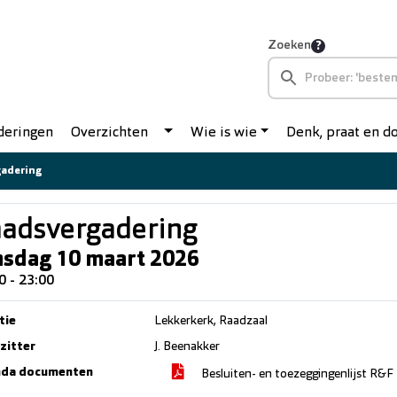
Zoeken
deringen
Overzichten
Wie is wie
Denk, praat en 
adering
adsvergadering
nsdag 10 maart 2026
0 - 23:00
tie
Lekkerkerk, Raadzaal
zitter
J. Beenakker
da documenten
Besluiten- en toezeggingenlijst R&F