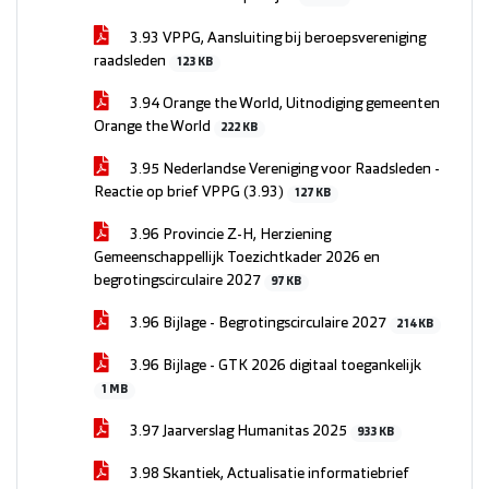
3.93 VPPG, Aansluiting bij beroepsvereniging
raadsleden
123 KB
3.94 Orange the World, Uitnodiging gemeenten
Orange the World
222 KB
3.95 Nederlandse Vereniging voor Raadsleden -
Reactie op brief VPPG (3.93)
127 KB
3.96 Provincie Z-H, Herziening
Gemeenschappellijk Toezichtkader 2026 en
begrotingscirculaire 2027
97 KB
3.96 Bijlage - Begrotingscirculaire 2027
214 KB
3.96 Bijlage - GTK 2026 digitaal toegankelijk
1 MB
3.97 Jaarverslag Humanitas 2025
933 KB
3.98 Skantiek, Actualisatie informatiebrief