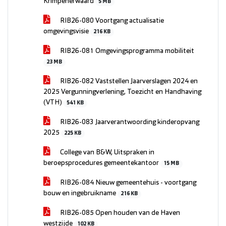
Krimpenerwaard
5 MB
RIB26-080 Voortgang actualisatie
omgevingsvisie
216 KB
RIB26-081 Omgevingsprogramma mobiliteit
23 MB
RIB26-082 Vaststellen Jaarverslagen 2024 en
2025 Vergunningverlening, Toezicht en Handhaving
(VTH)
541 KB
RIB26-083 Jaarverantwoording kinderopvang
2025
225 KB
College van B&W, Uitspraken in
beroepsprocedures gemeentekantoor
15 MB
RIB26-084 Nieuw gemeentehuis - voortgang
bouw en ingebruikname
216 KB
RIB26-085 Open houden van de Haven
westzijde
102 KB