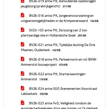
BV26-019 antw PK, Aanvullende raadsvragen
jeugdzorg (praktijkgericht)
211 KB
BV26-016 antw PK, Jongerenvoorziening en
uitgaansmogelijkheden in de Krimpenerwaard
143 KB
SV25-103 antw PK, De lozing van 2 ton
plantaardige olie in Hollandsche IJssel
291 KB
BV26-021 antw PK, Tijdelijke sluiting De Drie
Maenen, Ouderkerk
143 KB
BV26-018 antw PK, Parkeernorm en rol IBKW-
Ammerstol-bouwproject
674 KB
BV26-022 antw PK, Starterswoningen
Ammerstol
116 KB
BV26-024 antw SGP, Evenementen Voorstraat
Lekkerkerk
103 KB
BV26-023 antw FvD, Veiligheid rondom de
ernstige bedreigingen door een Iranier uit Ouderkerk