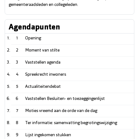
gemeenteraadsleden en collegeleden.
Agendapunten
1
Opening
2
Moment van stilte
3
Vaststellen agenda
4
Spreekrecht inwoners
5
Actualiteitendebat
6
Vaststellen Besluiten- en toezeggingenlijst
7
Moties vreemd aan de orde van de dag
8
Ter informatie: samenvatting begrotingswijziging
9
Lijst ingekomen stukken