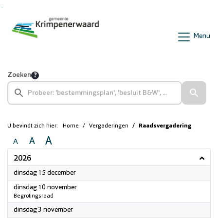
Ga naar de inhoud van deze pagina
Ga naar het zoeken
Ga naar het menu
Menu
Zoeken
U bevindt zich hier:
Home
Vergaderingen
Raadsvergadering
A
A
A
2026
2026
dinsdag 15 december
2026
dinsdag 10 november
Begrotingsraad
2026
dinsdag 3 november