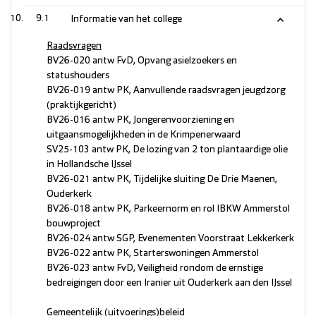
9.1
Informatie van het college
Raadsvragen
BV26-020 antw FvD, Opvang asielzoekers en
statushouders
BV26-019 antw PK, Aanvullende raadsvragen jeugdzorg
(praktijkgericht)
BV26-016 antw PK, Jongerenvoorziening en
uitgaansmogelijkheden in de Krimpenerwaard
SV25-103 antw PK, De lozing van 2 ton plantaardige olie
in Hollandsche IJssel
BV26-021 antw PK, Tijdelijke sluiting De Drie Maenen,
Ouderkerk
BV26-018 antw PK, Parkeernorm en rol IBKW Ammerstol
bouwproject
BV26-024 antw SGP, Evenementen Voorstraat Lekkerkerk
BV26-022 antw PK, Starterswoningen Ammerstol
BV26-023 antw FvD, Veiligheid rondom de ernstige
bedreigingen door een Iranier uit Ouderkerk aan den IJssel
Gemeentelijk (uitvoerings)beleid