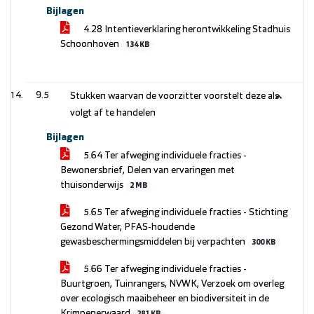
Bijlagen
4.28 Intentieverklaring herontwikkeling Stadhuis
Schoonhoven
134 KB
9.5
Stukken waarvan de voorzitter voorstelt deze als
volgt af te handelen
Bijlagen
5.64 Ter afweging individuele fracties -
Bewonersbrief, Delen van ervaringen met
thuisonderwijs
2 MB
5.65 Ter afweging individuele fracties - Stichting
Gezond Water, PFAS-houdende
gewasbeschermingsmiddelen bij verpachten
300 KB
5.66 Ter afweging individuele fracties -
Buurtgroen, Tuinrangers, NVWK, Verzoek om overleg
over ecologisch maaibeheer en biodiversiteit in de
Krimpenerwaard