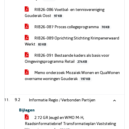
RIB26-086 Voetbal- en tennisvereniging
Gouderak Oost
97 KB
RIB26-087 Proces collegeprogramma
70 KB
RIB26-089 Oprichting Stichting Krimpenerwaard
Werkt
83 KB
RIB26-091 Bestaande kaders als basis voor
Omgevingsprogramma Retail
274 KB
Memo onderzoek Mozaïek Wonen en QuaWonen
overname woningen Gouderak
197 KB
9.2
Informatie Regio / Verbonden Partijen
Bijlagen
2.72 GR Jeugd en WMO M-H,
Raadsinformatiebrief Transformatieplan Vaststeling