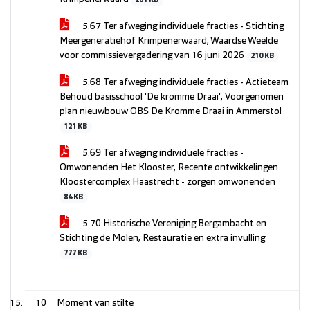
281 KB
5.67 Ter afweging individuele fracties - Stichting
Meergeneratiehof Krimpenerwaard, Waardse Weelde
voor commissievergadering van 16 juni 2026
210 KB
5.68 Ter afweging individuele fracties - Actieteam
Behoud basisschool 'De kromme Draai', Voorgenomen
plan nieuwbouw OBS De Kromme Draai in Ammerstol
121 KB
5.69 Ter afweging individuele fracties -
Omwonenden Het Klooster, Recente ontwikkelingen
Kloostercomplex Haastrecht - zorgen omwonenden
84 KB
5.70 Historische Vereniging Bergambacht en
Stichting de Molen, Restauratie en extra invulling
777 KB
10
Moment van stilte