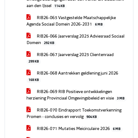
aan den IJssel
114 KB
RIB26-065 Vastgestelde Maatschappelijke
Agenda Sociaal Domein 2026-2031
6 MB
RIB26-066 Jaarverslag 2025 Adviesraad Sociaal
Domein
292 KB
RIB26-067 Jaarverslag 2025 Clientenraad
299 KB
RIB26-068 Aantrekken geldlening juni 2026
168 KB
RIB26-069 RIB Positieve ontwikkelingen
herziening Provinciaal Omgevingsbeleid en visie
3 MB
RIB26-070 Eindrapport Toekomstverkenning
Promen - conclusies en vervolg
904 KB
RIB26-071 Mutaties Meicirculaire 2026
6 MB