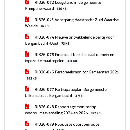
RIB26-072 Leegstand in de gemeente
Krimpenerwaard
136 KB
RIB26-073 Voortgang Haastrecht Zuid Waardse
Weelde
26 KB
RIB26-074 Nieuwe ontwikkelende partij voor
Bergambacht-Oost
73 KB
RIB26-075 Financieel beeld sociaal domein en
ingezette maatregelen
331 KB
RIB26-076 Personeelsmonitor Gemeenten 2025
632 KB
RIB26-077 Participatieplan Burgemeester
Uilkensstraat Bergambacht
3 MB
RIB26-078 Rapportage monitoring
woonruimteverdeling 2024 en 2025
957 KB
RIB26-079 Robuuste doorvoerroute